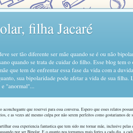
lar, filha Jacaré
eve ser tão diferente ser mãe quando se é ou não bipola
sano quando se trata de cuidar do filho. Esse blog tem o 
mãe que tem de enfrentar essa fase da vida com a duvida
anto, sua bipolaridade pode afetar a vida de sua filha.
 e "anormal"...
 aconchegante que reservei para essa conversa. Espero que esses relatos poss
ios, e as vezes até mesmo culpa por não serem perfeitos como gostariamos de se
ilhar essa experiencia fantastica que tem sido me tornar mãe, inclusive pelas d
passando por ser Bipolar. E o quanto nos tornamos mais fortes a cada dia, a ca