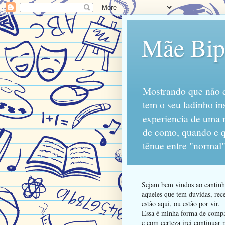
Mãe Bipo
Mostrando que não d
tem o seu ladinho in
experiencia de uma 
de como, quando e qu
tênue entre "normal"
Sejam bem vindos ao cantinho
aqueles que tem duvidas, rece
estão aqui, ou estão por vir.
Essa é minha forma de compart
e com certeza irei continuar 