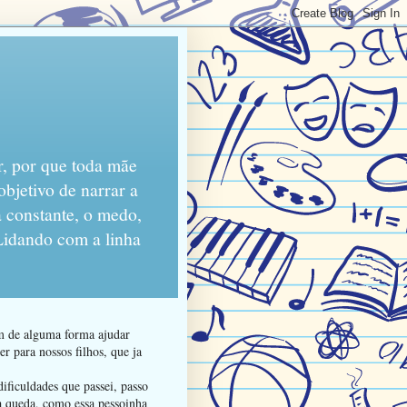
r, por que toda mãe
objetivo de narrar a
 constante, o medo,
 Lidando com a linha
am de alguma forma ajudar
r para nossos filhos, que ja
ificuldades que passei, passo
da queda, como essa pessoinha