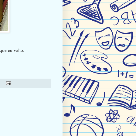
que eu volto.
: