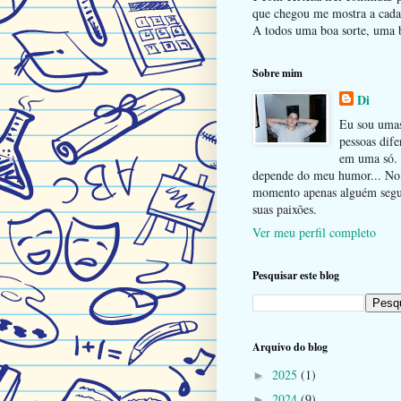
que chegou me mostra a cada 
A todos uma boa sorte, uma b
Sobre mim
Di
Eu sou uma
pessoas dife
em uma só.
depende do meu humor... No
momento apenas alguém seg
suas paixões.
Ver meu perfil completo
Pesquisar este blog
Arquivo do blog
2025
(1)
►
2024
(9)
►