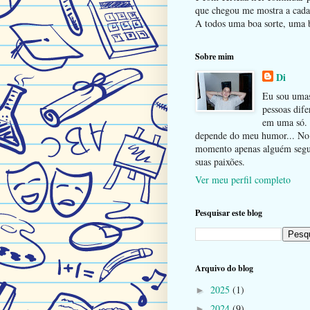
que chegou me mostra a cada 
A todos uma boa sorte, uma b
Sobre mim
Di
Eu sou uma
pessoas dife
em uma só.
depende do meu humor... No
momento apenas alguém seg
suas paixões.
Ver meu perfil completo
Pesquisar este blog
Arquivo do blog
2025
(1)
►
2024
(9)
►