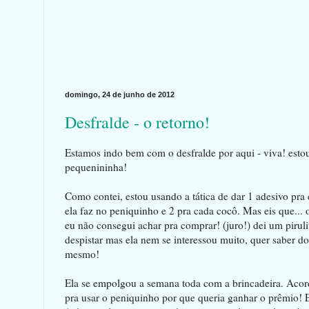
domingo, 24 de junho de 2012
Desfralde - o retorno!
Estamos indo bem com o desfralde por aqui - viva! esto
pequenininha!
Como contei, estou usando a tática de dar 1 adesivo pra 
ela faz no peniquinho e 2 pra cada cocô. Mas eis que... 
eu não consegui achar pra comprar! (juro!) dei um pirul
despistar mas ela nem se interessou muito, quer saber d
mesmo!
Ela se empolgou a semana toda com a brincadeira. Aco
pra usar o peniquinho por que queria ganhar o prêmio! 