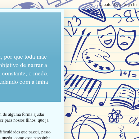
r, por que toda mãe
objetivo de narrar a
 constante, o medo,
 Lidando com a linha
am de alguma forma ajudar
r para nossos filhos, que ja
ificuldades que passei, passo
da queda, como essa pessoinha