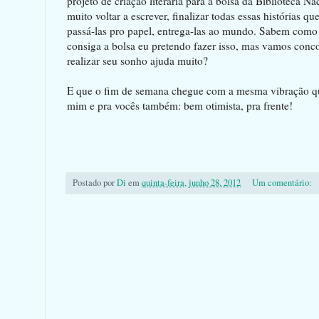
projeto de criação literária para a bolsa da Biblioteca N
muito voltar a escrever, finalizar todas essas histórias 
passá-las pro papel, entrega-las ao mundo. Sabem com
consiga a bolsa eu pretendo fazer isso, mas vamos conc
realizar seu sonho ajuda muito?
E que o fim de semana chegue com a mesma vibração qu
mim e pra vocês também: bem otimista, pra frente!
Postado por
Di
em
quinta-feira, junho 28, 2012
Um comentário: