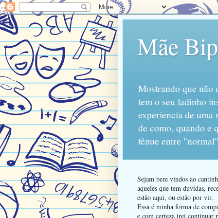
Mãe Bipo
Mostrando que não d
tem o seu ladinho in
experiencia de uma 
de como, quando e qu
tênue entre "normal"
Sejam bem vindos ao cantinho
aqueles que tem duvidas, rece
estão aqui, ou estão por vir.
Essa é minha forma de compart
e com certeza irei continuar 