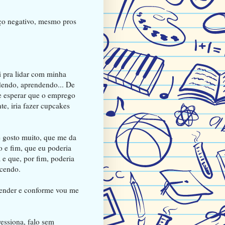
rço negativo, mesmo pros
i pra lidar com minha
dendo, aprendendo... De
e esperar que o emprego
e, iria fazer cupcakes
e gosto muito, que me da
o e fim, que eu poderia
 e que, por fim, poderia
ncendo.
vender e conforme vou me
essiona, falo sem