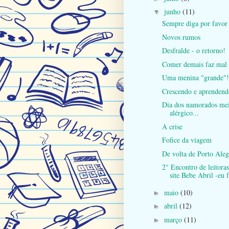
junho
(11)
▼
Sempre diga por favor
Novos rumos
Desfralde - o retorno!
Comer demais faz mal
Uma menina "grande"!
Crescendo e aprendend
Dia dos namorados me
alérgico...
A crise
Fofice da viagem
De volta de Porto Aleg
2° Encontro de leitora
site Bebe Abril -eu f
maio
(10)
►
abril
(12)
►
março
(11)
►