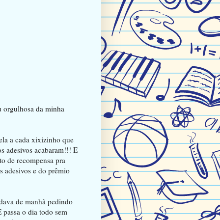
u orgulhosa da minha
ela a cada xixizinho que
os adesivos acabaram!!! E
ito de recompensa pra
os adesivos e do prêmio
rdava de manhã pedindo
E passa o dia todo sem