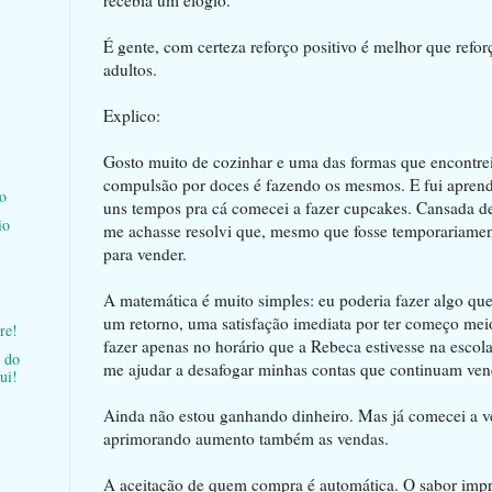
É gente, com certeza reforço positivo é melhor que refo
adultos.
Explico:
Gosto muito de cozinhar e uma das formas que encontre
compulsão por doces é fazendo os mesmos. E fui apren
o
uns tempos pra cá comecei a fazer cupcakes. Cansada d
io
me achasse resolvi que, mesmo que fosse temporariament
para vender.
A matemática é muito simples: eu poderia fazer algo qu
um retorno, uma satisfação imediata por ter começo mei
re!
fazer apenas no horário que a Rebeca estivesse na escola
s do
me ajudar a desafogar minhas contas que continuam ve
ui!
Ainda não estou ganhando dinheiro. Mas já comecei a 
aprimorando aumento também as vendas.
A aceitação de quem compra é automática. O sabor impr