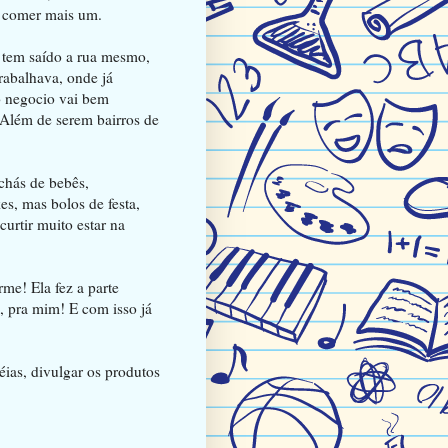
 comer mais um.
z tem saído a rua mesmo,
trabalhava, onde já
o negocio vai bem
 Além de serem bairros de
 chás de bebês,
s, mas bolos de festa,
curtir muito estar na
e! Ela fez a parte
, pra mim! E com isso já
déias, divulgar os produtos