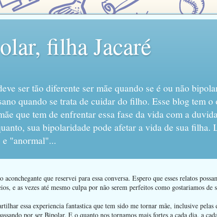
lar, filha Jacaré
eve ser tão diferente ser mãe quando se é ou não bipola
sano quando se trata de cuidar do filho. Esse blog tem o 
mãe que tem de enfrentar essa fase da vida com a duvida
anto, sua bipolaridade pode afetar a vida de sua filha.
 e "anormal"...
 aconchegante que reservei para essa conversa. Espero que esses relatos poss
ios, e as vezes até mesmo culpa por não serem perfeitos como gostariamos de se
ilhar essa experiencia fantastica que tem sido me tornar mãe, inclusive pelas d
passando por ser Bipolar. E o quanto nos tornamos mais fortes a cada dia, a ca