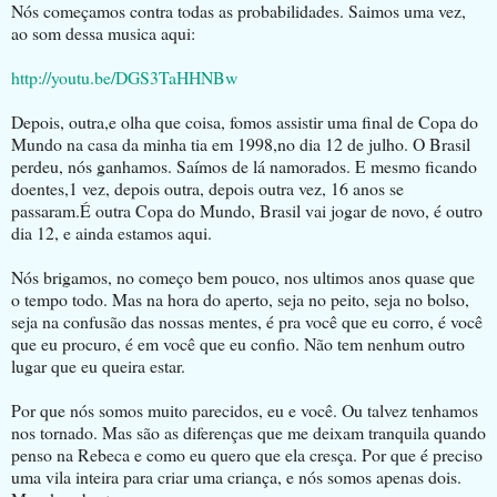
Nós começamos contra todas as probabilidades. Saimos uma vez,
ao som dessa musica aqui:
http://youtu.be/DGS3TaHHNBw
Depois, outra,e olha que coisa, fomos assistir uma final de Copa do
Mundo na casa da minha tia em 1998,no dia 12 de julho. O Brasil
perdeu, nós ganhamos. Saímos de lá namorados. E mesmo ficando
doentes,1 vez, depois outra, depois outra vez, 16 anos se
passaram.É outra Copa do Mundo, Brasil vai jogar de novo, é outro
dia 12, e ainda estamos aqui.
Nós brigamos, no começo bem pouco, nos ultimos anos quase que
o tempo todo. Mas na hora do aperto, seja no peito, seja no bolso,
seja na confusão das nossas mentes, é pra você que eu corro, é você
que eu procuro, é em você que eu confio. Não tem nenhum outro
lugar que eu queira estar.
Por que nós somos muito parecidos, eu e você. Ou talvez tenhamos
nos tornado. Mas são as diferenças que me deixam tranquila quando
penso na Rebeca e como eu quero que ela cresça. Por que é preciso
uma vila inteira para criar uma criança, e nós somos apenas dois.