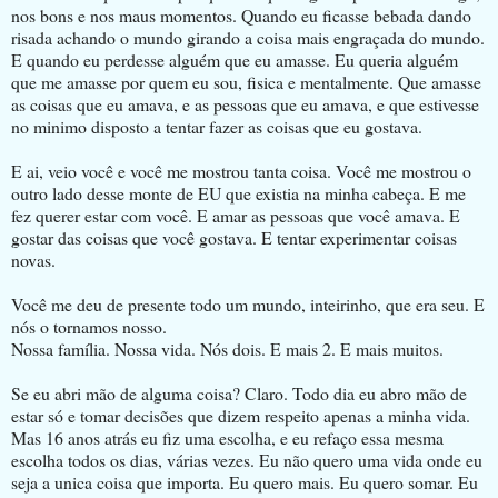
nos bons e nos maus momentos. Quando eu ficasse bebada dando
risada achando o mundo girando a coisa mais engraçada do mundo.
E quando eu perdesse alguém que eu amasse. Eu queria alguém
que me amasse por quem eu sou, fisica e mentalmente. Que amasse
as coisas que eu amava, e as pessoas que eu amava, e que estivesse
no minimo disposto a tentar fazer as coisas que eu gostava.
E ai, veio você e você me mostrou tanta coisa. Você me mostrou o
outro lado desse monte de EU que existia na minha cabeça. E me
fez querer estar com você. E amar as pessoas que você amava. E
gostar das coisas que você gostava. E tentar experimentar coisas
novas.
Você me deu de presente todo um mundo, inteirinho, que era seu. E
nós o tornamos nosso.
Nossa família. Nossa vida. Nós dois. E mais 2. E mais muitos.
Se eu abri mão de alguma coisa? Claro. Todo dia eu abro mão de
estar só e tomar decisões que dizem respeito apenas a minha vida.
Mas 16 anos atrás eu fiz uma escolha, e eu refaço essa mesma
escolha todos os dias, várias vezes. Eu não quero uma vida onde eu
seja a unica coisa que importa. Eu quero mais. Eu quero somar. Eu