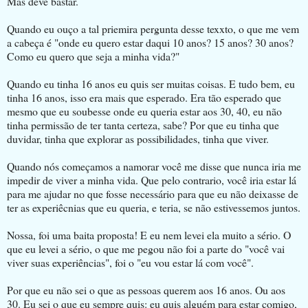
Mas deve bastar.
Quando eu ouço a tal priemira pergunta desse texxto, o que me vem
a cabeça é "onde eu quero estar daqui 10 anos? 15 anos? 30 anos?
Como eu quero que seja a minha vida?"
Quando eu tinha 16 anos eu quis ser muitas coisas. E tudo bem, eu
tinha 16 anos, isso era mais que esperado. Era tão esperado que
mesmo que eu soubesse onde eu queria estar aos 30, 40, eu não
tinha permissão de ter tanta certeza, sabe? Por que eu tinha que
duvidar, tinha que explorar as possibilidades, tinha que viver.
Quando nós começamos a namorar você me disse que nunca iria me
impedir de viver a minha vida. Que pelo contrario, você iria estar lá
para me ajudar no que fosse necessário para que eu não deixasse de
ter as experiêcnias que eu queria, e teria, se não estivessemos juntos.
Nossa, foi uma baita proposta! E eu nem levei ela muito a sério. O
que eu levei a sério, o que me pegou não foi a parte do "você vai
viver suas experiências", foi o "eu vou estar lá com você".
Por que eu não sei o que as pessoas querem aos 16 anos. Ou aos
30. Eu sei o que eu sempre quis: eu quis alguém para estar comigo,