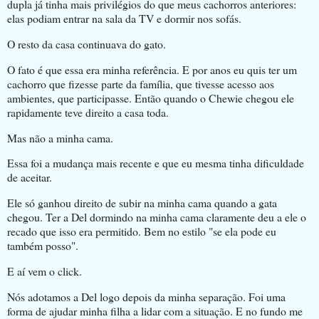
dupla já tinha mais privilégios do que meus cachorros anteriores:
elas podiam entrar na sala da TV e dormir nos sofás.
O resto da casa continuava do gato.
O fato é que essa era minha referência. E por anos eu quis ter um
cachorro que fizesse parte da família, que tivesse acesso aos
ambientes, que participasse. Então quando o Chewie chegou ele
rapidamente teve direito a casa toda.
Mas não a minha cama.
Essa foi a mudança mais recente e que eu mesma tinha dificuldade
de aceitar.
Ele só ganhou direito de subir na minha cama quando a gata
chegou. Ter a Del dormindo na minha cama claramente deu a ele o
recado que isso era permitido. Bem no estilo "se ela pode eu
também posso".
E aí vem o click.
Nós adotamos a Del logo depois da minha separação. Foi uma
forma de ajudar minha filha a lidar com a situação. E no fundo me