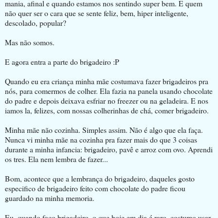
mania, afinal e quando estamos nos sentindo super bem. E quem
não quer ser o cara que se sente feliz, bem, hiper inteligente,
descolado, popular?
Mas não somos.
E agora entra a parte do brigadeiro :P
Quando eu era criança minha mãe costumava fazer brigadeiros pra
nós, para comermos de colher. Ela fazia na panela usando chocolate
do padre e depois deixava esfriar no freezer ou na geladeira. E nos
iamos la, felizes, com nossas colherinhas de chá, comer brigadeiro.
Minha mãe não cozinha. Simples assim. Não é algo que ela faça.
Nunca vi minha mãe na cozinha pra fazer mais do que 3 coisas
durante a minha infancia: brigadeiro, pavê e arroz com ovo. Aprendi
os tres. Ela nem lembra de fazer...
Bom, acontece que a lembrança do brigadeiro, daqueles gosto
especifico de brigadeiro feito com chocolate do padre ficou
guardado na minha memoria.
Eu, quando faço brigadeiro, o que hoje em dia é raro, costumo usar