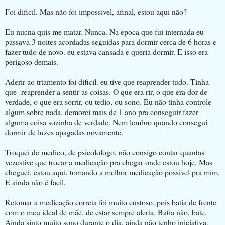
Foi dificil. Mas não foi impossivel, afinal, estou aqui não?
Eu nucna quis me matar. Nunca. Na epoca que fui internada eu
passava 3 noites acordadas seguidas para dormir cerca de 6 horas e
fazer tudo de novo. eu estava cansada e queria dormir. E isso era
perigoso demais.
Aderir ao trtamento foi dificil. eu tive que reaprender tudo. Tinha
que reaprender a sentir as coisas. O que era rir, o que era dor de
verdade, o que era sorrir, ou tedio, ou sono. Eu não tinha controle
algum sobre nada. demorei mais de 1 ano pra conseguir fazer
alguma coisa sozinha de verdade. Nem lembro quando consegui
dormir de luzes apagadas novamente.
Troquei de medico, de psicolologo, não consigo contar quantas
vezestive que trocar a medicação pra chegar onde estou hoje. Mas
cheguei. estou aqui, tomando a melhor medicação possivel pra mim.
E ainda não é facil.
Retomar a medicação correta foi muito custoso, pois batia de frente
com o meu ideal de mãe. de estar sempre alerta. Batia não, bate.
Ainda sinto muito sono durante o dia, ainda não tenho iniciativa,