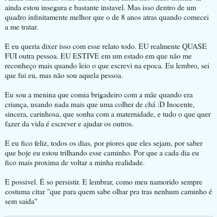
ainda estou insegura e bastante instavel. Mas isso dentro de um
quadro infinitamente melhor que o de 8 anos atras quando comecei
a me tratar.
E eu queria dixer isso com esse relato todo. EU realmente QUASE
FUI outra pessoa. EU ESTIVE em um estado em que não me
reconheço mais quando leio o que escrevi na epoca. Eu lembro, sei
que fui eu, mas não sou aquela pessoa.
Eu sou a menina que comia brigadeiro com a mãe quando era
criança, usando nada mais que uma colher de chá :D Inocente,
sincera, carinhosa, que sonha com a maternidade, e tudo o que quer
fazer da vida é escrever e ajudar os outros.
E eu fico feliz, todos os dias, por piores que eles sejam, por saber
que hoje eu estou trilhando esse caminho. Por que a cada dia eu
fico mais proxima de voltar a minha realidade.
E possivel. É so persistir. E lembrar, como meu namorido sempre
costuma citar "que para quem sabe olhar pra tras nenhum caminho é
sem saida"