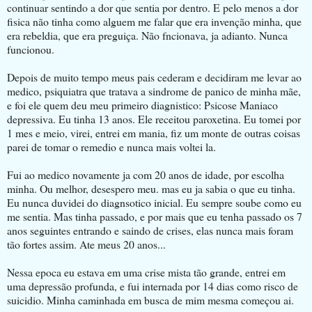
continuar sentindo a dor que sentia por dentro. E pelo menos a dor
fisica não tinha como alguem me falar que era invenção minha, que
era rebeldia, que era preguiça. Não fncionava, ja adianto. Nunca
funcionou.
Depois de muito tempo meus pais cederam e decidiram me levar ao
medico, psiquiatra que tratava a sindrome de panico de minha mãe,
e foi ele quem deu meu primeiro diagnistico: Psicose Maniaco
depressiva. Eu tinha 13 anos. Ele receitou paroxetina. Eu tomei por
1 mes e meio, virei, entrei em mania, fiz um monte de outras coisas
parei de tomar o remedio e nunca mais voltei la.
Fui ao medico novamente ja com 20 anos de idade, por escolha
minha. Ou melhor, desespero meu. mas eu ja sabia o que eu tinha.
Eu nunca duvidei do diagnsotico inicial. Eu sempre soube como eu
me sentia. Mas tinha passado, e por mais que eu tenha passado os 7
anos seguintes entrando e saindo de crises, elas nunca mais foram
tão fortes assim. Ate meus 20 anos...
Nessa epoca eu estava em uma crise mista tão grande, entrei em
uma depressão profunda, e fui internada por 14 dias como risco de
suicidio. Minha caminhada em busca de mim mesma começou ai.