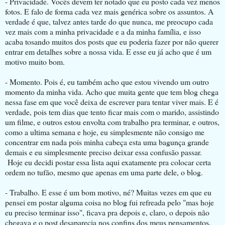
- Privacidade. Vocês devem ter notado que eu posto cada vez menos
fotos. E falo de forma cada vez mais genérica sobre os assuntos. A
verdade é que, talvez antes tarde do que nunca, me preocupo cada
vez mais com a minha privacidade e a da minha família, e isso
acaba tosando muitos dos posts que eu poderia fazer por não querer
entrar em detalhes sobre a nossa vida. E esse eu já acho que é um
motivo muito bom.
- Momento. Pois é, eu também acho que estou vivendo um outro
momento da minha vida. Acho que muita gente que tem blog chega
nessa fase em que você deixa de escrever para tentar viver mais. E é
verdade, pois tem dias que tento ficar mais com o marido, assistindo
um filme, e outros estou envolta com trabalho pra terminar, e outros,
como a ultima semana e hoje, eu simplesmente não consigo me
concentrar em nada pois minha cabeça esta uma bagunça grande
demais e eu simplesmente preciso deixar essa confusão passar.
Hoje eu decidi postar essa lista aqui exatamente pra colocar certa
ordem no tufão, mesmo que apenas em uma parte dele, o blog.
- Trabalho. E esse é um bom motivo, né? Muitas vezes em que eu
pensei em postar alguma coisa no blog fui refreada pelo "mas hoje
eu preciso terminar isso", ficava pra depois e, claro, o depois não
chegava e o post desaparecia nos confins dos meus pensamentos.