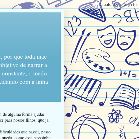
r, por que toda mãe
objetivo de narrar a
 constante, o medo,
 Lidando com a linha
am de alguma forma ajudar
r para nossos filhos, que ja
ificuldades que passei, passo
da queda, como essa pessoinha