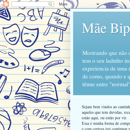
Mãe Bipo
Mostrando que não d
tem o seu ladinho in
experiencia de uma 
de como, quando e qu
tênue entre "normal"
Sejam bem vindos ao cantinho
aqueles que tem duvidas, rece
estão aqui, ou estão por vir.
Essa é minha forma de compart
e com certeza irei continuar 