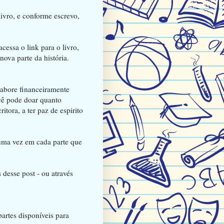
ivro, e conforme escrevo,
acessa o link para o livro,
ova parte da história.
labore financeiramente
cê pode doar quanto
itora, a ter paz de espirito
uma vez em cada parte que
 desse post - ou através
partes disponíveis para