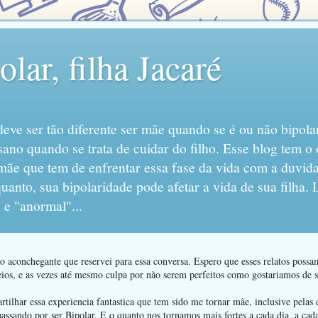
lar, filha Jacaré
eve ser tão diferente ser mãe quando se é ou não bipola
sano quando se trata de cuidar do filho. Esse blog tem o 
mãe que tem de enfrentar essa fase da vida com a duvida
anto, sua bipolaridade pode afetar a vida de sua filha.
 e "anormal"...
 aconchegante que reservei para essa conversa. Espero que esses relatos poss
ios, e as vezes até mesmo culpa por não serem perfeitos como gostariamos de se
ilhar essa experiencia fantastica que tem sido me tornar mãe, inclusive pelas d
passando por ser Bipolar. E o quanto nos tornamos mais fortes a cada dia, a ca