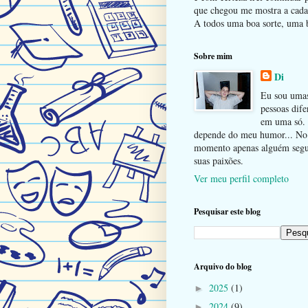
que chegou me mostra a cada 
A todos uma boa sorte, uma b
Sobre mim
Di
Eu sou uma
pessoas dife
em uma só.
depende do meu humor... No
momento apenas alguém seg
suas paixões.
Ver meu perfil completo
Pesquisar este blog
Arquivo do blog
2025
(1)
►
2024
(9)
►