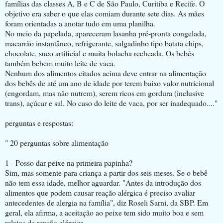
famílias das classes A, B e C de São Paulo, Curitiba e Recife. O
objetivo era saber o que elas comiam durante sete dias. As mães
foram orientadas a anotar tudo em uma planilha.
No meio da papelada, apareceram lasanha pré-pronta congelada,
macarrão instantâneo, refrigerante, salgadinho tipo batata chips,
chocolate, suco artificial e muita bolacha recheada. Os bebês
também bebem muito leite de vaca.
Nenhum dos alimentos citados acima deve entrar na alimentação
dos bebês de até um ano de idade por terem baixo valor nutricional
(engordam, mas não nutrem), serem ricos em gordura (inclusive
trans), açúcar e sal. No caso do leite de vaca, por ser inadequado...."
perguntas e respostas:
" 20 perguntas sobre alimentação
1 - Posso dar peixe na primeira papinha?
Sim, mas somente para criança a partir dos seis meses. Se o bebê
não tem essa idade, melhor aguardar. "Antes da introdução dos
alimentos que podem causar reação alérgica é preciso avaliar
antecedentes de alergia na família", diz Roseli Sarni, da SBP. Em
geral, ela afirma, a aceitação ao peixe tem sido muito boa e sem
relatos de reação alérgica.