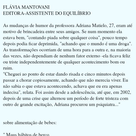
FLÁVIA MANTOVANI
EDITORA-ASSISTENTE DO EQUILÍBRIO
As mudanças de humor da professora Adriana Matielo, 27, eram até
motivo de brincadeira entre seus amigos. Se num momento ela
estava bem, "contando piada sobre qualquer coisa", pouco tempo
depois podia ficar deprimida, "achando que o mundo é uma droga".
As transformações ocorriam de uma hora para a outra e, na maioria
das vezes, não dependiam de nenhum fator externo -ela ficava feliz
ou triste independentemente de qualquer acontecimento bom ou
ruim.
"Cheguei ao ponto de estar dando risada e cinco minutos depois
passar a chorar copiosamente, achando que não merecia viver. Eu
não sabia o que estava acontecendo, achava que eu era apenas
indecisa", relata. Foi assim desde a adolescência, até que, em 2002,
depois de uma crise que alternou um período de forte tristeza com
outro de grande excitação, Adriana procurou um psiquiatra..."
sobre alimentação de bebes:
" Maus hábitos de berço