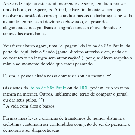
Apesar de hoje eu estar aqui, morrendo de sono, tem tudo pra ser
um dia bom, eu espero, rs. Afinal, talvez finalmente se consiga
resolver a questão do carro que anda a passos de tartaruga sabe-se la
a quanto tempo, esta friozinho e chovendo, e apesar dos
alagamentos, nos paulistas ate agradecemos a chuva depois de
tantos dias escaldantes.
Vou fazer abaixo agora, uma "clipagem" da Folha de São Paulo, da
parte de Equilibrio e Saude (gente, direitos autorias e etc, nada de
colocar texto na integra sem autorização!!), por que dizem respeito a
mim e ao momento de vida que estou passando.
E, sim, a pessoa citada nessa entrevista sou eu mesma. ^^
(Assinates da
Folha de São Paulo
ou do
UOL
podem ler o texto na
integra na internet. Outros, infelizmente, terão de comprar o jornal,
ou dar seus pulos. ^^)
" A vida com altos e baixos
Formas mais leves e crônicas de transtornos de humor, distimia e
ciclotimia costumam ser confundidas com jeito de ser do paciente e
demoram a ser diagnosticadas