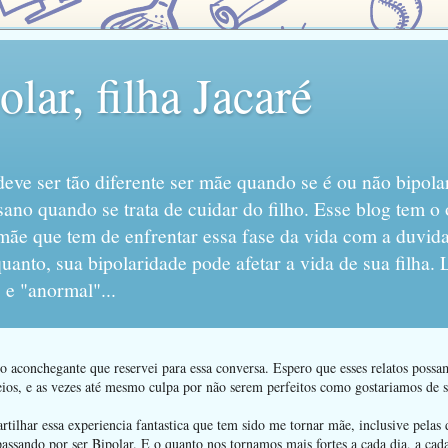
lar, filha Jacaré
eve ser tão diferente ser mãe quando se é ou não bipola
sano quando se trata de cuidar do filho. Esse blog tem o 
mãe que tem de enfrentar essa fase da vida com a duvida
anto, sua bipolaridade pode afetar a vida de sua filha.
 e "anormal"...
 aconchegante que reservei para essa conversa. Espero que esses relatos poss
ios, e as vezes até mesmo culpa por não serem perfeitos como gostariamos de se
ilhar essa experiencia fantastica que tem sido me tornar mãe, inclusive pelas d
passando por ser Bipolar. E o quanto nos tornamos mais fortes a cada dia, a ca