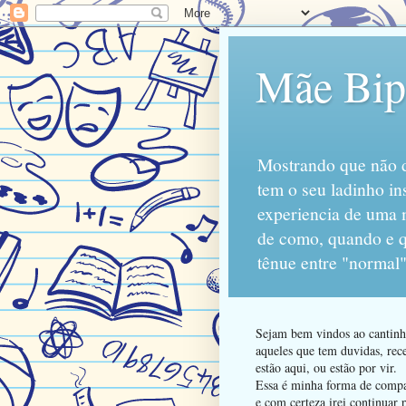
Mãe Bipo
Mostrando que não d
tem o seu ladinho in
experiencia de uma 
de como, quando e qu
tênue entre "normal"
Sejam bem vindos ao cantinho
aqueles que tem duvidas, rece
estão aqui, ou estão por vir.
Essa é minha forma de compart
e com certeza irei continuar 