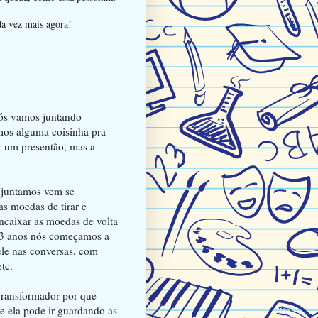
da vez mais agora!
ós vamos juntando
mos alguma coisinha pra
r um presentão, mas a
 juntamos vem se
s moedas de tirar e
ncaixar as moedas de volta
 3 anos nós começamos a
 ele nas conversas, com
tc.
 Transformador por que
ue ela pode ir guardando as