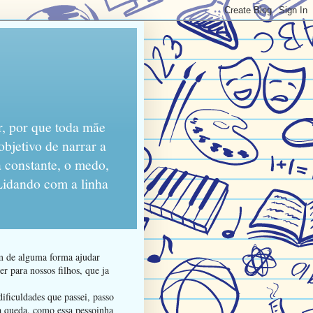
r, por que toda mãe
objetivo de narrar a
 constante, o medo,
 Lidando com a linha
am de alguma forma ajudar
r para nossos filhos, que ja
ificuldades que passei, passo
da queda, como essa pessoinha