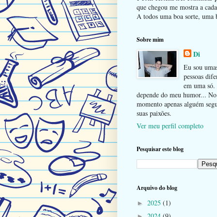
que chegou me mostra a cada 
A todos uma boa sorte, uma b
Sobre mim
Di
Eu sou uma
pessoas dife
em uma só.
depende do meu humor... No
momento apenas alguém seg
suas paixões.
Ver meu perfil completo
Pesquisar este blog
Arquivo do blog
2025
(1)
►
2024
(9)
►