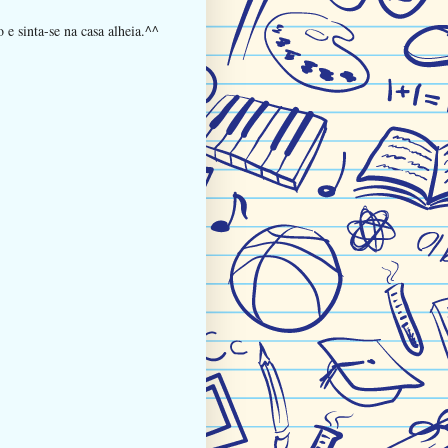
e sinta-se na casa alheia.^^