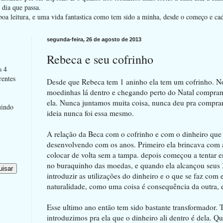
dia que passa.
oa leitura, e uma vida fantastica como tem sido a minha, desde o começo e ca
segunda-feira, 26 de agosto de 2013
Rebeca e seu cofrinho
s 4
rentes
Desde que Rebeca tem 1 aninho ela tem um cofrinho. N
moedinhas lá dentro e chegando perto do Natal compra
ela. Nunca juntamos muita coisa, nunca deu pra compra
uindo
ideia nunca foi essa mesmo.
A relação da Beca com o cofrinho e com o dinheiro que
desenvolvendo com os anos. Primeiro ela brincava com a
colocar de volta sem a tampa. depois começou a tentar e
no buraquinho das moedas, e quando ela alcançou seus
introduzir as utilizações do dinheiro e o que se faz com
naturalidade, como uma coisa é consequência da outra, e
Esse ultimo ano então tem sido bastante transformador.
introduzimos pra ela que o dinheiro ali dentro é dela. Q