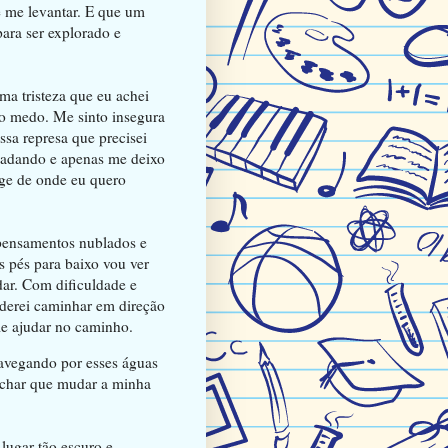
e me levantar. E que um
para ser explorado e
ma tristeza que eu achei
into medo. Me sinto insegura
sa represa que precisei
 nadando e apenas me deixo
nge de onde eu quero
 pensamentos nublados e
 pés para baixo vou ver
ar. Com dificuldade e
oderei caminhar em direção
me ajudar no caminho.
navegando por esses águas
achar que mudar a minha
lugar tão escuro e