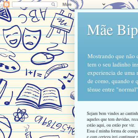
Mãe Bipo
Mostrando que não d
tem o seu ladinho in
experiencia de uma 
de como, quando e qu
tênue entre "normal"
Sejam bem vindos ao cantinho
aqueles que tem duvidas, rece
estão aqui, ou estão por vir.
Essa é minha forma de compart
e com certeza irei continuar 