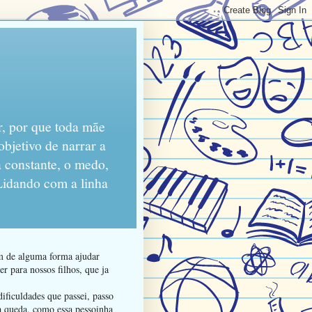
r, por que toda mãe
objetivo de narrar a
 constante, o medo,
 Lidando com a linha
am de alguma forma ajudar
r para nossos filhos, que ja
ificuldades que passei, passo
da queda, como essa pessoinha