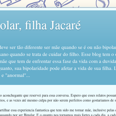
lar, filha Jacaré
eve ser tão diferente ser mãe quando se é ou não bipola
sano quando se trata de cuidar do filho. Esse blog tem o 
mãe que tem de enfrentar essa fase da vida com a duvida
anto, sua bipolaridade pode afetar a vida de sua filha.
 e "anormal"...
 aconchegante que reservei para essa conversa. Espero que esses relatos poss
ios, e as vezes até mesmo culpa por não serem perfeitos como gostariamos de se
ilhar essa experiencia fantastica que tem sido me tornar mãe, inclusive pelas d
passando por ser Bipolar. E o quanto nos tornamos mais fortes a cada dia, a ca