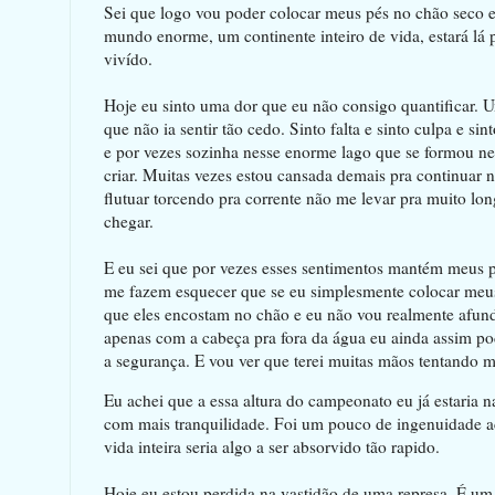
Sei que logo vou poder colocar meus pés no chão seco 
mundo enorme, um continente inteiro de vida, estará lá 
vivído.
Hoje eu sinto uma dor que eu não consigo quantificar. U
que não ia sentir tão cedo. Sinto falta e sinto culpa e s
e por vezes sozinha nesse enorme lago que se formou nes
criar. Muitas vezes estou cansada demais pra continuar
flutuar torcendo pra corrente não me levar pra muito lo
chegar.
E eu sei que por vezes esses sentimentos mantém meus
me fazem esquecer que se eu simplesmente colocar meus
que eles encostam no chão e eu não vou realmente afund
apenas com a cabeça pra fora da água eu ainda assim p
a segurança. E vou ver que terei muitas mãos tentando 
Eu achei que a essa altura do campeonato eu já estaria 
com mais tranquilidade. Foi um pouco de ingenuidade 
vida inteira seria algo a ser absorvido tão rapido.
Hoje eu estou perdida na vastidão de uma represa. É um 