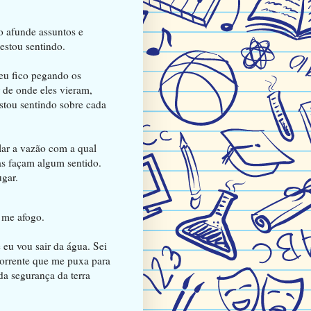
o afunde assuntos e
estou sentindo.
eu fico pegando os
 de onde eles vieram,
stou sentindo sobre cada
ar a vazão com a qual
as façam algum sentido.
gar.
e me afogo.
e eu vou sair da água. Sei
corrente que me puxa para
da segurança da terra