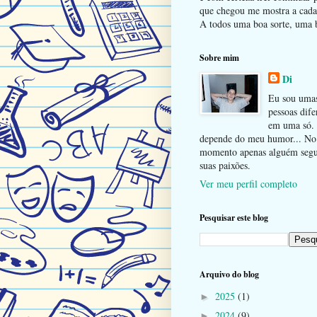
que chegou me mostra a cada 
A todos uma boa sorte, uma b
Sobre mim
Di
Eu sou uma
pessoas dife
em uma só.
depende do meu humor... No
momento apenas alguém seg
suas paixões.
Ver meu perfil completo
Pesquisar este blog
Arquivo do blog
2025
(1)
►
2024
(9)
►