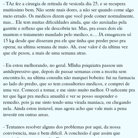
- TAz fez a cirurgia de retirada de vesicula dia 25, e se recupera
muitissimo bem. Não sente mais dores, a não ser quando come algo
meio errado. Os medicos dizem que você pode comer normalmente,
mas... Ele tem muitas dificuldades ainda, que são auxiiadas pela
gastrite e refluxo que ele descobriu ter. Mas, pra esses dois ele
mantem o tratamento mandado pelo medico, e.... JA emagreceu só
15 kg desde que disseram pra ele que tinha que perder peso pra
operar, na ultima semana de maio. Ah, esse valor é da ultima vez
que ele pesou, a mais de uma semana atras.
- Eu estou melhorando, no geral. MInha psiquiatra passou um
antidepressivo que, depois de passar semanas com a receita sem
encontra-lo, na ultima consulta não marquei bobeira: fui na farmacia
ao lado do predio, que so tem consultorios medicos, e comprei de
uma vez. Comecei a tomar, e me sinto muito melhor. O suficente pra
ter que ligar pra medica amanhã e ver se posso suspender o
remedio, pois ja me sinto tendo uma virada maniaca, ou chegando
nela. Ainda estou instavel, mas agora acho que vale mais a pena
investir em outras areas.
- Tentamos resolver alguns dos problemas por aqui, da nossa
convivencia, mas e bem dificil. A conclusão é que assim que