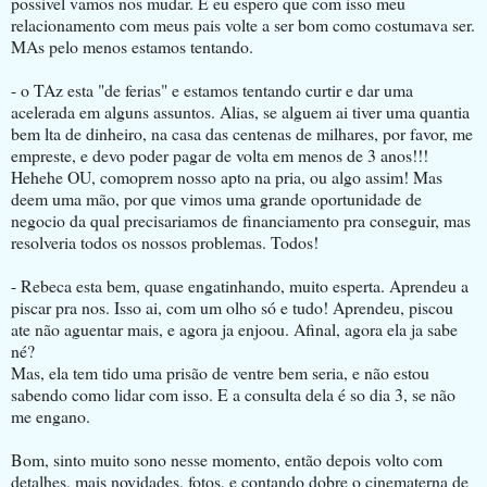
possivel vamos nos mudar. E eu espero que com isso meu
relacionamento com meus pais volte a ser bom como costumava ser.
MAs pelo menos estamos tentando.
- o TAz esta "de ferias" e estamos tentando curtir e dar uma
acelerada em alguns assuntos. Alias, se alguem ai tiver uma quantia
bem lta de dinheiro, na casa das centenas de milhares, por favor, me
empreste, e devo poder pagar de volta em menos de 3 anos!!!
Hehehe OU, comoprem nosso apto na pria, ou algo assim! Mas
deem uma mão, por que vimos uma grande oportunidade de
negocio da qual precisariamos de financiamento pra conseguir, mas
resolveria todos os nossos problemas. Todos!
- Rebeca esta bem, quase engatinhando, muito esperta. Aprendeu a
piscar pra nos. Isso ai, com um olho só e tudo! Aprendeu, piscou
ate não aguentar mais, e agora ja enjoou. Afinal, agora ela ja sabe
né?
Mas, ela tem tido uma prisão de ventre bem seria, e não estou
sabendo como lidar com isso. E a consulta dela é so dia 3, se não
me engano.
Bom, sinto muito sono nesse momento, então depois volto com
detalhes, mais novidades, fotos, e contando dobre o cinematerna de