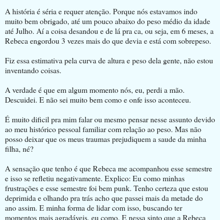
A história é séria e requer atenção. Porque nós estavamos indo
muito bem obrigado, até um pouco abaixo do peso médio da idade
até Julho. Aí a coisa desandou e de lá pra ca, ou seja, em 6 meses, a
Rebeca engordou 3 vezes mais do que devia e está com sobrepeso.
Fiz essa estimativa pela curva de altura e peso dela gente, não estou
inventando coisas.
A verdade é que em algum momento nós, eu, perdi a mão.
Descuidei. E não sei muito bem como e onfe isso aconteceu.
É muito dificil pra mim falar ou mesmo pensar nesse assunto devido
ao meu histórico pessoal familiar com relação ao peso. Mas não
posso deixar que os meus traumas prejudiquem a saude da minha
filha, né?
A sensação que tenho é que Rebeca me acompanhou esse semestre
e isso se refletiu negativamente. Explico: Eu como minhas
frustrações e esse semestre foi bem punk. Tenho certeza que estou
deprimida e olhando pra trás acho que passei mais da metade do
ano assim. E minha forma de lidar com isso, buscando ter
momentos mais agradáveis, eu como. E nessa sinto que a Rebeca