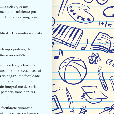
lguma coisa que me
mente, o suficiente pra
er de ajuda de ninguem,
ficil... E a minha resposta
o tempo poderia, de
inar a faculdade.
anha o blog a bastante
curso me interessa, mas fui
es de pagar uma faculdade
 iria requerer um ano de
do integral me deixaria
arar de trabalhar. As
meira.
a faculdade durante a
nte eu consigo retomar o