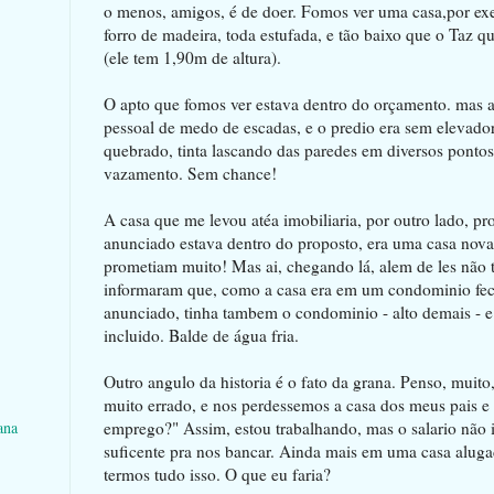
o menos, amigos, é de doer. Fomos ver uma casa,por exe
forro de madeira, toda estufada, e tão baixo que o Taz qu
(ele tem 1,90m de altura).
O apto que fomos ver estava dentro do orçamento. mas
pessoal de medo de escadas, e o predio era sem elevador,
quebrado, tinta lascando das paredes em diversos pontos
vazamento. Sem chance!
A casa que me levou atéa imobiliaria, por outro lado, p
anunciado estava dentro do proposto, era uma casa nova,
prometiam muito! Mas ai, chegando lá, alem de les não 
informaram que, como a casa era em um condominio fec
anunciado, tinha tambem o condominio - alto demais - e
incluido. Balde de água fria.
Outro angulo da historia é o fato da grana. Penso, muito
muito errado, e nos perdessemos a casa dos meus pais e
emprego?" Assim, estou trabalhando, mas o salario não i
ana
suficente pra nos bancar. Ainda mais em uma casa alug
termos tudo isso. O que eu faria?