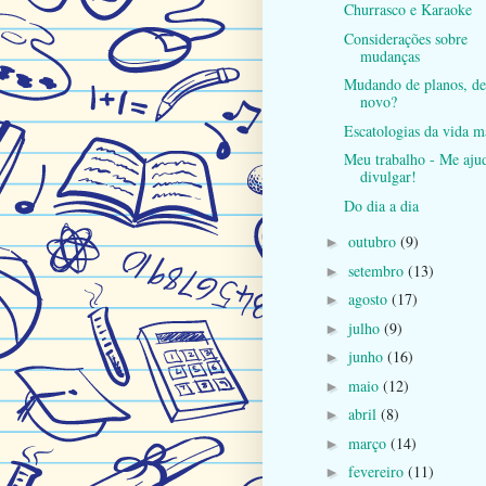
Churrasco e Karaoke
Considerações sobre
mudanças
Mudando de planos, de
novo?
Escatologias da vida m
Meu trabalho - Me aju
divulgar!
Do dia a dia
outubro
(9)
►
setembro
(13)
►
agosto
(17)
►
julho
(9)
►
junho
(16)
►
maio
(12)
►
abril
(8)
►
março
(14)
►
fevereiro
(11)
►