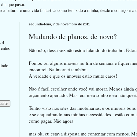
dia que passa.
oa leitura, e uma vida fantastica como tem sido a minha, desde o começo e ca
segunda-feira, 7 de novembro de 2011
Mudando de planos, de novo?
s 4
rentes
Não não, dessa vez não estou falando do trabalho. Esto
Fomos ver alguns imoveis no fim de semana e fiquei me
uindo
encontrei. Na internet também.
A verdade é que os imoveis estão muito caros!
Não é facil escolher onde você vai morar. Menos ainda
orçamento apertado. Mas, era meu sonho e eu não queria
Tenho visto nos sites das imobiliarias, e os imoveis bon
e se enquadrando nas minhas necessidades - estão com 
como pagar. Não agora.
mas ok, eu estava disposta me contentar com menos. Mas 