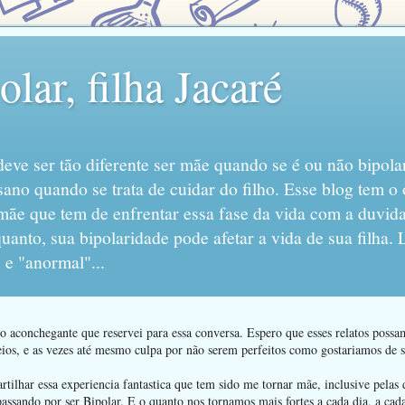
lar, filha Jacaré
eve ser tão diferente ser mãe quando se é ou não bipola
sano quando se trata de cuidar do filho. Esse blog tem o 
mãe que tem de enfrentar essa fase da vida com a duvida
anto, sua bipolaridade pode afetar a vida de sua filha.
 e "anormal"...
 aconchegante que reservei para essa conversa. Espero que esses relatos poss
ios, e as vezes até mesmo culpa por não serem perfeitos como gostariamos de se
ilhar essa experiencia fantastica que tem sido me tornar mãe, inclusive pelas d
passando por ser Bipolar. E o quanto nos tornamos mais fortes a cada dia, a ca