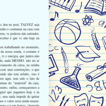
e vc deu no post, TALVEZ seja
sinho e continuar na casa com
ras, vc poderia não entender,
erceber é que vc não haje na
stou trabalhando no momento,
da nossa renda, o restante é
 tv e energia, que juntos não
da, nada MESMO. não sei se
nciamento da caixa, no minha
 com suas construções, o que
nde não tem asfalto, isso é
por aqui, tem sido o fato de
ninas do "material" da casa,
 muito, enfim, começaremos a
uguel que pagamos hoje e as
ar, mas nada impede de quitar
aso o valor seria ainda menor.
equena e é um bairro, chamado