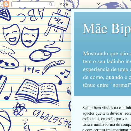
Mãe Bipo
Mostrando que não d
tem o seu ladinho in
experiencia de uma 
de como, quando e qu
tênue entre "normal"
Sejam bem vindos ao cantinho
aqueles que tem duvidas, rece
estão aqui, ou estão por vir.
Essa é minha forma de compart
e com certeza irei continuar 