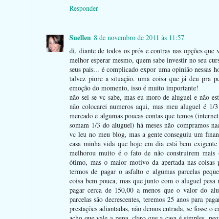
Responder
Suellen
8 de novembro de 2011 às 11:57
di, diante de todos os prós e contras nas opções qu
melhor esperar mesmo, quem sabe investir no seu cur
seus pais... é complicado expor uma opinião nessas ho
talvez piore a situação. uma coisa que já deu pra p
emoção do momento, isso é muito importante!
não sei se vc sabe, mas eu moro de aluguel e não e
não colocarei numeros aqui, mas meu aluguel é 1/3 
mercado e algumas poucas contas que temos (internet,
somam 1/3 do aluguel) há meses não compramos na
vc leu no meu blog, mas a gente conseguiu um fina
casa minha vida que hoje em dia está bem exigente
melhorou muito é o fato de não construirem mais o
ótimo, mas o maior motivo da apertada nas coisas 
termos de pagar o asfalto e algumas parcelas peque
coisa bem pouca, mas que junto com o aluguel pesa
pagar cerca de 150,00 a menos que o valor do al
parcelas são decrescentes, teremos 25 anos para pag
prestações adiantadas, não demos entrada, se fosse o c
acho que vale a pena, claro que a casa é simples, p