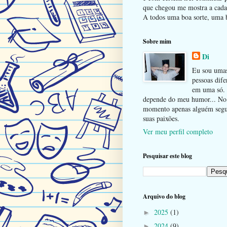
que chegou me mostra a cada 
A todos uma boa sorte, uma b
Sobre mim
Di
Eu sou uma
pessoas dife
em uma só.
depende do meu humor... No
momento apenas alguém seg
suas paixões.
Ver meu perfil completo
Pesquisar este blog
Arquivo do blog
2025
(1)
►
2024
(9)
►