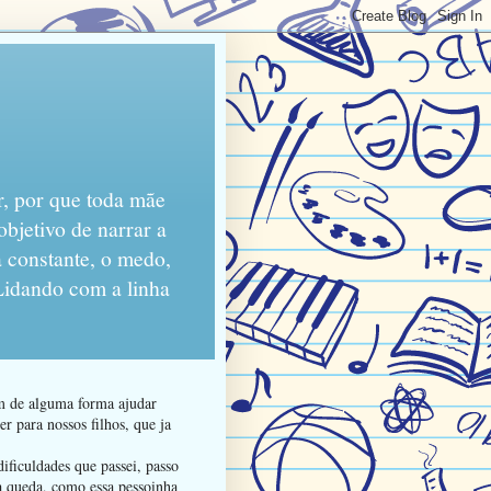
r, por que toda mãe
objetivo de narrar a
 constante, o medo,
 Lidando com a linha
am de alguma forma ajudar
r para nossos filhos, que ja
ificuldades que passei, passo
da queda, como essa pessoinha