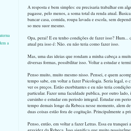
A resposta e bem simples: eu precisaria trabalhar em a
pagasse, pelo menos, a soma total da renda atual. Basica
bancar casa, comida, roupa lavada e escola, sem depend
so meu suor mesmo.
aterna
Opa, perai! E eu tenho condições de fazer isso? Hum... di
dem a
atual pra isso é: Não. eu não teria como fazer isso.
Mas, uma das ideias que rondam a minha cabeça a muit
diversas formas, possibilitar isso. Voltar a estudar e term
Penso muito, muito mesmo nisso. Pensei, e quem acomp
tempo sabe, em voltar a fazer Psicologia. Seria legal, o 
ver os preços. Estão exorbitantes e eu não teria condiçõ
particular. Fazer uma faculdade publica, por outro lado,
cursinho e estudar em periodo integral. Estudar em perio
tempo demais longe da Rebeca nesse momento, alem de p
duas coisas estão fora de cogitação. Principalmente a pri
Penso, então, em voltar a fazer Letras. Essa eu tranquei 
gravidez da Rebeca. Isso significa que muito possivelme