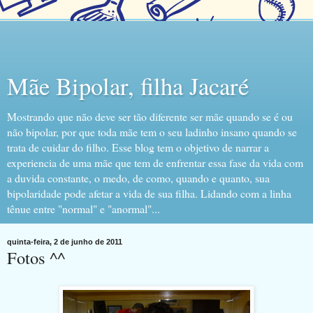
Mãe Bipolar, filha Jacaré
Mostrando que não deve ser tão diferente ser mãe quando se é ou
não bipolar, por que toda mãe tem o seu ladinho insano quando se
trata de cuidar do filho. Esse blog tem o objetivo de narrar a
experiencia de uma mãe que tem de enfrentar essa fase da vida com
a duvida constante, o medo, de como, quando e quanto, sua
bipolaridade pode afetar a vida de sua filha. Lidando com a linha
tênue entre "normal" e "anormal"...
quinta-feira, 2 de junho de 2011
Fotos ^^