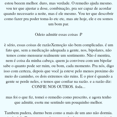
estou beeem melhor. duro, mas verdade. O remedio ajuda mesmo.
vou ter que ajustar a dose, combinação, pra ser capaz de acordar
quando necessario a noite, mas é ele mesmo. Vou ter que descobrir
como fazer pra poder toma-lo etc etc, mas ate hoje, ele e eu somos
um bom par.
Odeio admitir essas coisas :P
è sério, essas coisas de razãoXemoção são bem complicadas. é um
fato que, sem a medicação adequada a gente, nos, bipolares, não
temos como mensurar realmente um sentimento. Não é mentira,
nem é coisa da minha cabeça. quem ja conviveu com um bipolar
sabe o quanto pode ser ruim, ou bom, cada momento. Pra nós, digo
isso com certeza, depois que você ja esteve pelo menos proximo do
meio do caminho, os dois extremos são ruins. E o pior é quando a
gente se perde neles, e temos que confiar na razão. e a razão diz:
CONFIE NOS OUTROS. foda...
mas foi o que fiz, tomei o remedio como prescrito, e agora tenho
que admitir, esotu me sentindo um pouquinho melhor.
Tambem pudera, durmo bem como a mais de um ano não dormia.