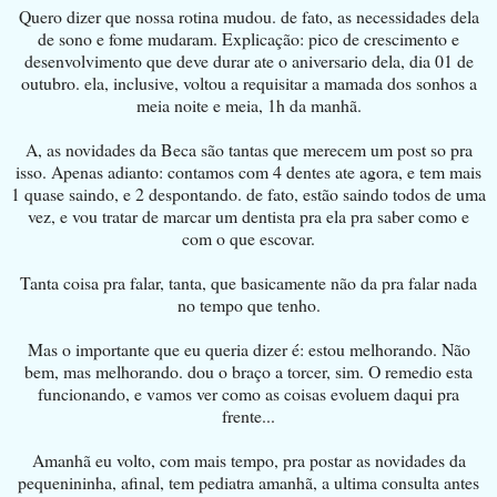
Quero dizer que nossa rotina mudou. de fato, as necessidades dela
de sono e fome mudaram. Explicação: pico de crescimento e
desenvolvimento que deve durar ate o aniversario dela, dia 01 de
outubro. ela, inclusive, voltou a requisitar a mamada dos sonhos a
meia noite e meia, 1h da manhã.
A, as novidades da Beca são tantas que merecem um post so pra
isso. Apenas adianto: contamos com 4 dentes ate agora, e tem mais
1 quase saindo, e 2 despontando. de fato, estão saindo todos de uma
vez, e vou tratar de marcar um dentista pra ela pra saber como e
com o que escovar.
Tanta coisa pra falar, tanta, que basicamente não da pra falar nada
no tempo que tenho.
Mas o importante que eu queria dizer é: estou melhorando. Não
bem, mas melhorando. dou o braço a torcer, sim. O remedio esta
funcionando, e vamos ver como as coisas evoluem daqui pra
frente...
Amanhã eu volto, com mais tempo, pra postar as novidades da
pequenininha, afinal, tem pediatra amanhã, a ultima consulta antes