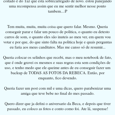
coitado é do Taz que esta sobrecarregado de novo. estou panejando
uma recompensa assim que eu me sentir melhor nesse ponto
tambem...:P
Tem muita, muita, muita coisa que quero falar. Mesmo. Queria
conseguir parar e falar um pouco de politica, o quanto eu detesto
carros de som, o quanto eles são inuteis ao meu ver, em quem vou
votar e por que, do que sinto falta na politica hoje e quais perguntas
eu faria aos meus canditatos. Mas me canso só de resumir...
Queria colocar os selinhos que recebi, mas o meu notebook de fato,
que é onde gravei os mesmos e suas regras esta sem condições de
uso, e tenho medo que ele queime antes de eu conseguir fazer um
backup de TODAS AS FOTOS DA REBECA. Então, por
enquanto, fico devendo.
Queria fazer um post com mil e uma dicas, quero parabenizar uma
amiga que teve bebe no final do mes passado.
Quero dizer que ja defini o aniversario da Beca, e depois que tiver
passado, eu coloco as fotos e conto como foi. Ate lá, suspense!