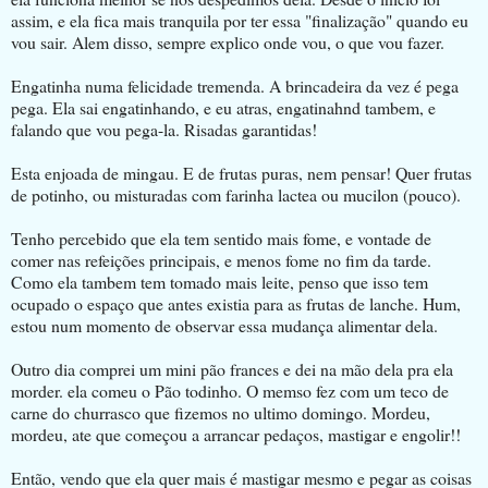
assim, e ela fica mais tranquila por ter essa "finalização" quando eu
vou sair. Alem disso, sempre explico onde vou, o que vou fazer.
Engatinha numa felicidade tremenda. A brincadeira da vez é pega
pega. Ela sai engatinhando, e eu atras, engatinahnd tambem, e
falando que vou pega-la. Risadas garantidas!
Esta enjoada de mingau. E de frutas puras, nem pensar! Quer frutas
de potinho, ou misturadas com farinha lactea ou mucilon (pouco).
Tenho percebido que ela tem sentido mais fome, e vontade de
comer nas refeições principais, e menos fome no fim da tarde.
Como ela tambem tem tomado mais leite, penso que isso tem
ocupado o espaço que antes existia para as frutas de lanche. Hum,
estou num momento de observar essa mudança alimentar dela.
Outro dia comprei um mini pão frances e dei na mão dela pra ela
morder. ela comeu o Pão todinho. O memso fez com um teco de
carne do churrasco que fizemos no ultimo domingo. Mordeu,
mordeu, ate que começou a arrancar pedaços, mastigar e engolir!!
Então, vendo que ela quer mais é mastigar mesmo e pegar as coisas