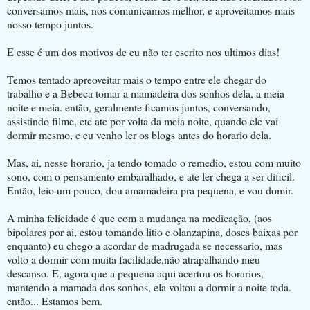
conversamos mais, nos comunicamos melhor, e aproveitamos mais
nosso tempo juntos.
E esse é um dos motivos de eu não ter escrito nos ultimos dias!
Temos tentado apreoveitar mais o tempo entre ele chegar do
trabalho e a Bebeca tomar a mamadeira dos sonhos dela, a meia
noite e meia. então, geralmente ficamos juntos, conversando,
assistindo filme, etc ate por volta da meia noite, quando ele vai
dormir mesmo, e eu venho ler os blogs antes do horario dela.
Mas, ai, nesse horario, ja tendo tomado o remedio, estou com muito
sono, com o pensamento embaralhado, e ate ler chega a ser dificil.
Então, leio um pouco, dou amamadeira pra pequena, e vou domir.
A minha felicidade é que com a mudança na medicação, (aos
bipolares por ai, estou tomando litio e olanzapina, doses baixas por
enquanto) eu chego a acordar de madrugada se necessario, mas
volto a dormir com muita facilidade,não atrapalhando meu
descanso. E, agora que a pequena aqui acertou os horarios,
mantendo a mamada dos sonhos, ela voltou a dormir a noite toda.
então... Estamos bem.