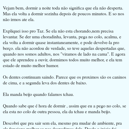
Vejam bem, dormir a noite toda não significa que ela não desperta.
Mas ela volta a dormir sozinha depois de poucos minutos. E so nos
não irmos ate ela.
Expliquei isso pro Taz. Se ela não esta chorando,nem precisa
levantar. Se der uma choradinha, levanta, pega no colo, acalma, e
ela volta a dormir quase instantaneamente, e pode devolve-la pro
berço. ela não acordou de verdade, so teve aquelas despertadas que,
quando nos somos adultos, nos "viramos de lado na cama". E agora
que ele aprendeu a ouvir, dormimos todos muito melhor, e ela tem
estado de muito melhor humor.
Os dentes continuam saindo. Parece que os proximos são os caninos
de cima, e a segunda leva dos dentes de baixo.
Ela manda beijo quando falamos tchau.
Quando sabe que é hora de dormir , assim que eu a pego no colo, se
ela esta no colo de outra pessoa, ela da tchau e manda beijo.
Descobri que pra sair sem ela, mesmo pra mudar de ambiente, pra
ela funciona melhor se nos despedimos dela. Desde o inicio foi