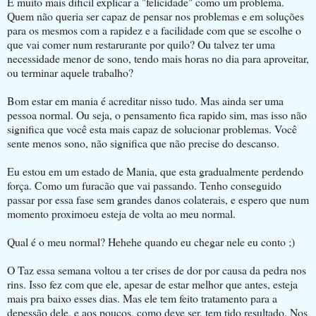
E muito mais dificil explicar a "felicidade" como um problema.
Quem não queria ser capaz de pensar nos problemas e em soluções
para os mesmos com a rapidez e a facilidade com que se escolhe o
que vai comer num restarurante por quilo? Ou talvez ter uma
necessidade menor de sono, tendo mais horas no dia para aproveitar,
ou terminar aquele trabalho?
Bom estar em mania é acreditar nisso tudo. Mas ainda ser uma
pessoa normal. Ou seja, o pensamento fica rapido sim, mas isso não
significa que você esta mais capaz de solucionar problemas. Você
sente menos sono, não significa que não precise do descanso.
Eu estou em um estado de Mania, que esta gradualmente perdendo
força. Como um furacão que vai passando. Tenho conseguido
passar por essa fase sem grandes danos colaterais, e espero que num
momento proximoeu esteja de volta ao meu normal.
Qual é o meu normal? Hehehe quando eu chegar nele eu conto ;)
O Taz essa semana voltou a ter crises de dor por causa da pedra nos
rins. Isso fez com que ele, apesar de estar melhor que antes, esteja
mais pra baixo esses dias. Mas ele tem feito tratamento para a
depessão dele, e aos poucos, como deve ser, tem tido resultado. Nos