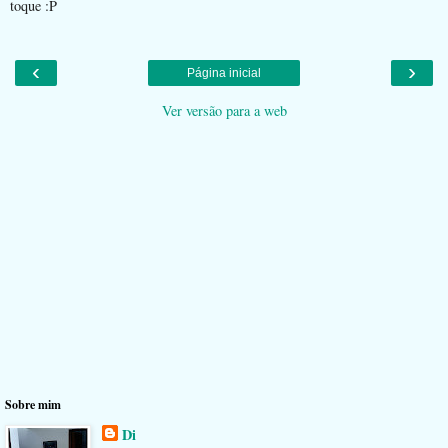
toque :P
‹
›
Página inicial
Ver versão para a web
Sobre mim
Di